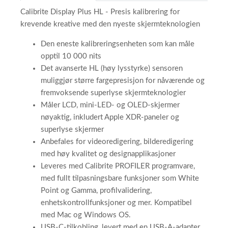
Calibrite Display Plus HL - Presis kalibrering for
krevende kreative med den nyeste skjermteknologien
Den eneste kalibreringsenheten som kan måle
opptil 10 000 nits
Det avanserte HL (høy lysstyrke) sensoren
muliggjør større fargepresisjon for nåværende og
fremvoksende superlyse skjermteknologier
Måler LCD, mini-LED- og OLED-skjermer
nøyaktig, inkludert Apple XDR-paneler og
superlyse skjermer
Anbefales for videoredigering, bilderedigering
med høy kvalitet og designapplikasjoner
Leveres med Calibrite PROFILER programvare,
med fullt tilpasningsbare funksjoner som White
Point og Gamma, profilvalidering,
enhetskontrollfunksjoner og mer. Kompatibel
med Mac og Windows OS.
USB-C-tilkobling, levert med en USB-A-adapter