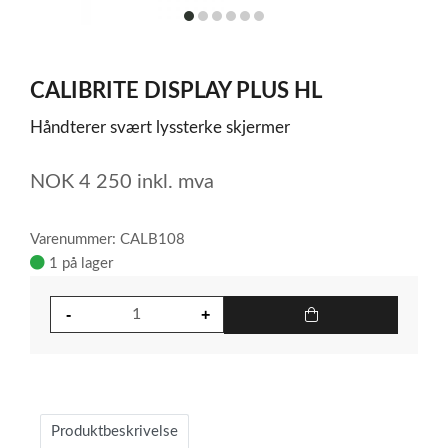
item
item
item
item
item
item
0
1
2
3
4
5
Item
1
CALIBRITE DISPLAY PLUS HL
of
6
Håndterer svært lyssterke skjermer
NOK
4 250
inkl. mva
Varenummer: CALB108
1 på lager
Produktbeskrivelse