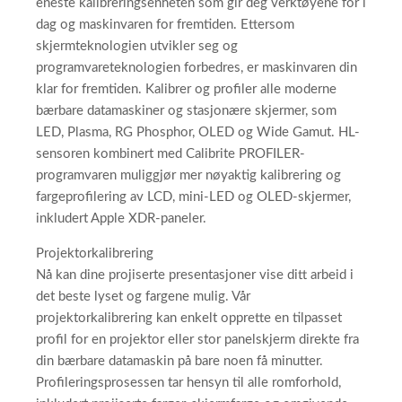
eneste kalibreringsenheten som gir deg verktøyene for i
dag og maskinvaren for fremtiden. Ettersom
skjermteknologien utvikler seg og
programvareteknologien forbedres, er maskinvaren din
klar for fremtiden. Kalibrer og profiler alle moderne
bærbare datamaskiner og stasjonære skjermer, som
LED, Plasma, RG Phosphor, OLED og Wide Gamut. HL-
sensoren kombinert med Calibrite PROFILER-
programvaren muliggjør mer nøyaktig kalibrering og
fargeprofilering av LCD, mini-LED og OLED-skjermer,
inkludert Apple XDR-paneler.
Projektorkalibrering
Nå kan dine projiserte presentasjoner vise ditt arbeid i
det beste lyset og fargene mulig. Vår
projektorkalibrering kan enkelt opprette en tilpasset
profil for en projektor eller stor panelskjerm direkte fra
din bærbare datamaskin på bare noen få minutter.
Profileringsprosessen tar hensyn til alle romforhold,