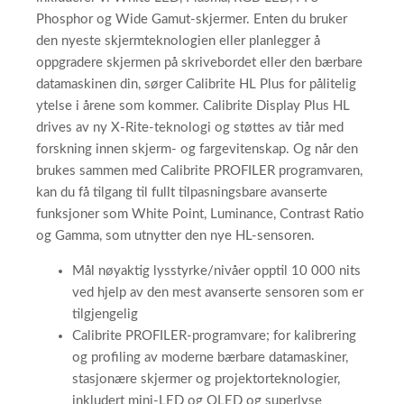
Phosphor og Wide Gamut-skjermer. Enten du bruker
den nyeste skjermteknologien eller planlegger å
oppgradere skjermen på skrivebordet eller den bærbare
datamaskinen din, sørger Calibrite HL Plus for pålitelig
ytelse i årene som kommer. Calibrite Display Plus HL
drives av ny X-Rite-teknologi og støttes av tiår med
forskning innen skjerm- og fargevitenskap. Og når den
brukes sammen med Calibrite PROFILER programvaren,
kan du få tilgang til fullt tilpasningsbare avanserte
funksjoner som White Point, Luminance, Contrast Ratio
og Gamma, som utnytter den nye HL-sensoren.
Mål nøyaktig lysstyrke/nivåer opptil 10 000 nits
ved hjelp av den mest avanserte sensoren som er
tilgjengelig
Calibrite PROFILER-programvare; for kalibrering
og profiling av moderne bærbare datamaskiner,
stasjonære skjermer og projektorteknologier,
inkludert mini-LED og OLED og superlyse