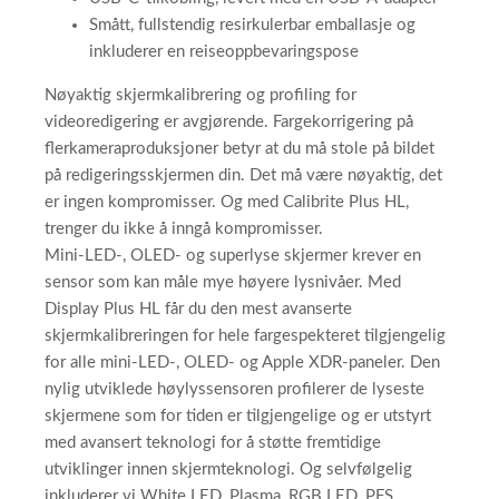
Smått, fullstendig resirkulerbar emballasje og
inkluderer en reiseoppbevaringspose
Nøyaktig skjermkalibrering og profiling for
videoredigering er avgjørende. Fargekorrigering på
flerkameraproduksjoner betyr at du må stole på bildet
på redigeringsskjermen din. Det må være nøyaktig, det
er ingen kompromisser. Og med Calibrite Plus HL,
trenger du ikke å inngå kompromisser.
Mini-LED-, OLED- og superlyse skjermer krever en
sensor som kan måle mye høyere lysnivåer. Med
Display Plus HL får du den mest avanserte
skjermkalibreringen for hele fargespekteret tilgjengelig
for alle mini-LED-, OLED- og Apple XDR-paneler. Den
nylig utviklede høylyssensoren profilerer de lyseste
skjermene som for tiden er tilgjengelige og er utstyrt
med avansert teknologi for å støtte fremtidige
utviklinger innen skjermteknologi. Og selvfølgelig
inkluderer vi White LED, Plasma, RGB LED, PFS