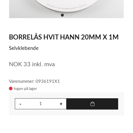
item
item
item
0
1
2
Item
1
BORRELÅS HVIT HANN 20MM X 1M
of
3
Selvklebende
NOK
33
inkl. mva
Varenummer: 0936191X1
Ingen på lager