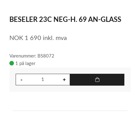
0
Item
1
BESELER 23C NEG-H. 69 AN-GLASS
of
1
NOK
1 690
inkl. mva
Varenummer: BS8072
1 på lager