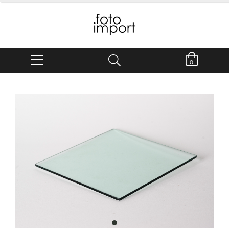
0
item