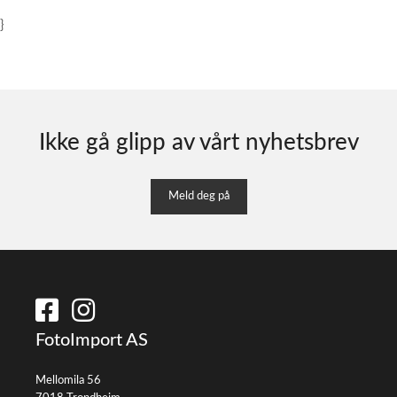
}
Ikke gå glipp av vårt nyhetsbrev
Meld deg på
FotoImport AS
Mellomila 56