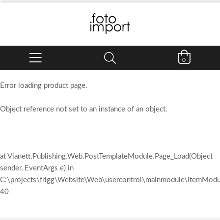
0
Error loading product page.
Object reference not set to an instance of an object.
at Vianett.Publishing.Web.PostTemplateModule.Page_Load(Object
sender, EventArgs e) in
C:\projects\frigg\Website\Web\usercontrol\mainmodule\ItemModul
40