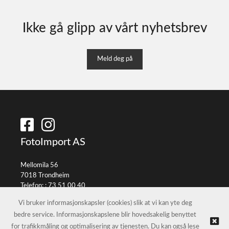
Ikke gå glipp av vårt nyhetsbrev
Meld deg på
FotoImport AS
Mellomila 56
7018 Trondheim
Telefon: :
73 51 00 40
E-post:
info@fotoimport.no
Vi bruker informasjonskapsler (cookies) slik at vi kan yte deg
bedre service. Informasjonskapslene blir hovedsakelig benyttet
for trafikkmåling og optimalisering av tjenesten. Du kan også lese
© FotoImport AS |
Nettbutikk levert av Kréatif