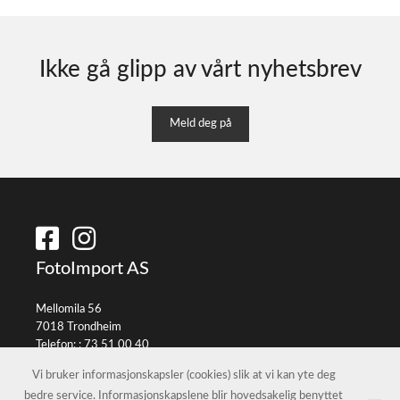
Ikke gå glipp av vårt nyhetsbrev
Meld deg på
FotoImport AS
Mellomila 56
7018 Trondheim
Telefon: :
73 51 00 40
E-post:
info@fotoimport.no
Vi bruker informasjonskapsler (cookies) slik at vi kan yte deg
bedre service. Informasjonskapslene blir hovedsakelig benyttet