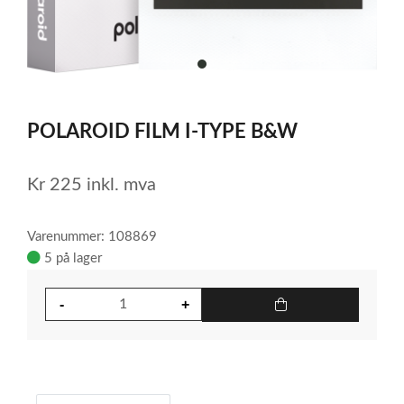
item
0
Item
1
POLAROID FILM I-TYPE B&W
of
1
Kr
225
inkl. mva
Varenummer: 108869
5 på lager