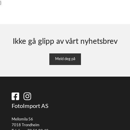
}
Ikke gå glipp av vårt nyhetsbrev
Meld deg på
FotoImport AS
Mellomila 56
7018 Trondheim