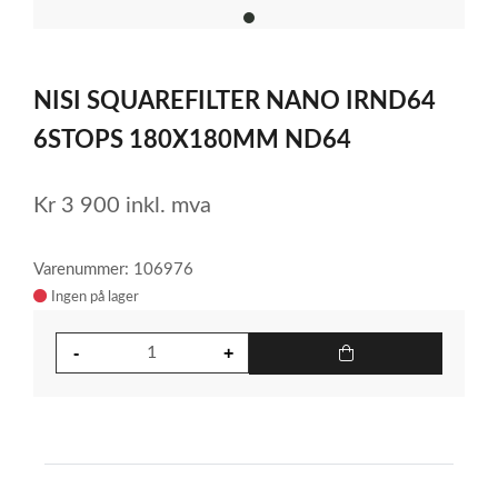
item
0
Item
1
NISI SQUAREFILTER NANO IRND64
of
1
6STOPS 180X180MM ND64
Kr
3 900
inkl. mva
Varenummer: 106976
Ingen på lager