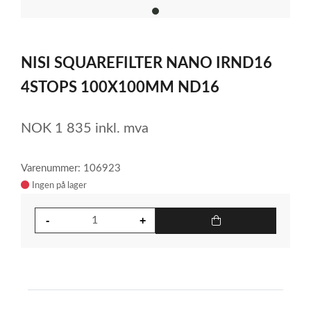
item
0
Item
1
NISI SQUAREFILTER NANO IRND16
of
1
4STOPS 100X100MM ND16
NOK
1 835
inkl. mva
Varenummer: 106923
Ingen på lager