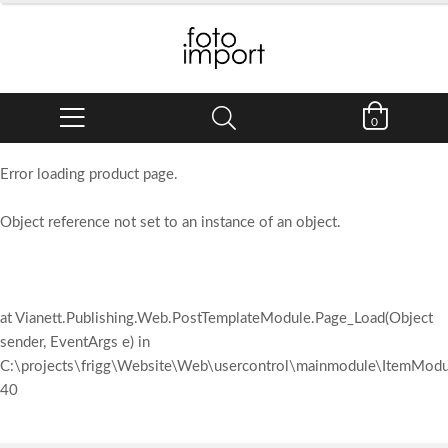
0
Error loading product page.
Object reference not set to an instance of an object.
at Vianett.Publishing.Web.PostTemplateModule.Page_Load(Object
sender, EventArgs e) in
C:\projects\frigg\Website\Web\usercontrol\mainmodule\ItemModul
40