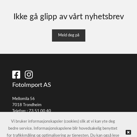
Ikke gå glipp av vårt nyhetsbrev
Meld deg på
FotoImport AS
Mellomila 56
7018 Trondheim
Telefon: :
73 51 00 40
E-post:
info@fotoimport.no
Vi bruker informasjonskapsler (cookies) slik at vi kan yte deg
bedre service. Informasjonskapslene blir hovedsakelig benyttet
for trafikkmåling og optimalisering av tjenesten. Du kan også lese
© FotoImport AS |
Nettbutikk levert av Kréatif