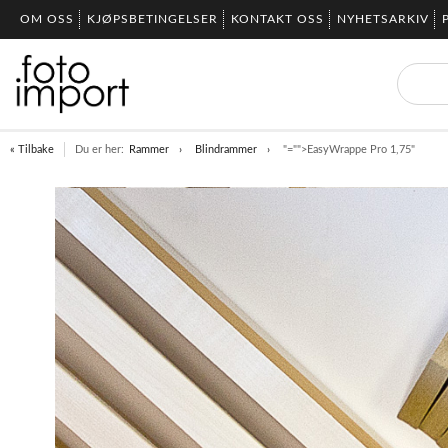
OM OSS
KJØPSBETINGELSER
KONTAKT OSS
NYHETSARKIV
« Tilbake
Du er her:
Rammer
Blindrammer
"="">EasyWrappe Pro 1,75"