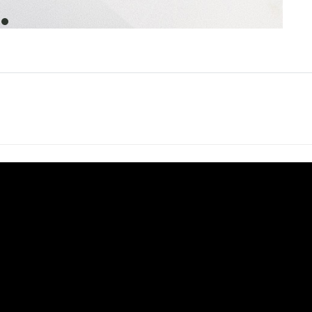
item
0