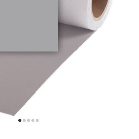
item
item
item
item
item
0
1
2
3
4