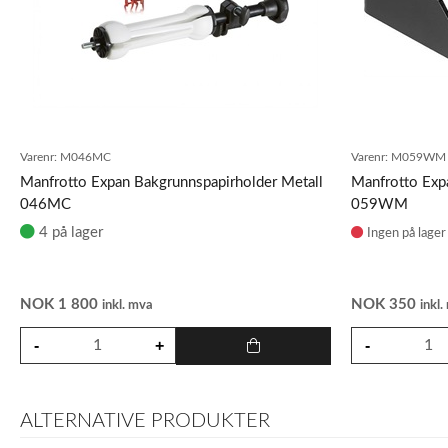
Varenr:
M046MC
Varenr:
M059WM
Manfrotto Expan Bakgrunnspapirholder Metall
Manfrotto Exp
046MC
059WM
4 på lager
Ingen på lager
NOK
1 800
NOK
350
inkl. mva
inkl
ALTERNATIVE PRODUKTER