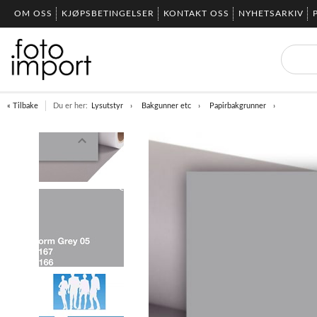
OM OSS
KJØPSBETINGELSER
KONTAKT OSS
NYHETSARKIV
« Tilbake
Du er her:
Lysutstyr
Bakgunner etc
Papirbakgrunner