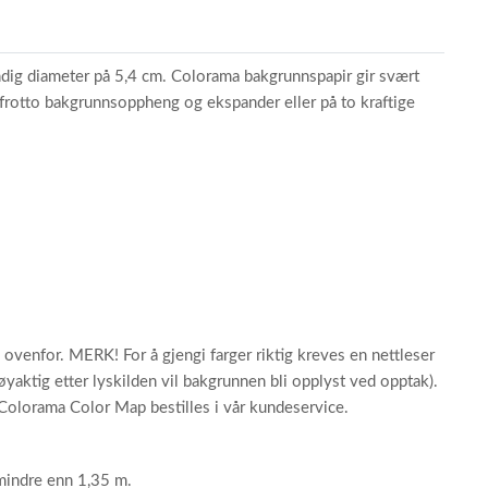
ndig diameter på 5,4 cm. Colorama bakgrunnspapir gir svært
nfrotto bakgrunnsoppheng og ekspander eller på to kraftige
 ovenfor. MERK! For å gjengi farger riktig kreves en nettleser
yaktig etter lyskilden vil bakgrunnen bli opplyst ved opptak).
Colorama Color Map bestilles i vår kundeservice.
mindre enn 1,35 m.