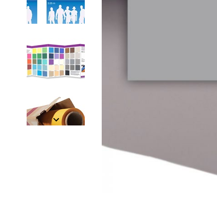
Item
1
of
5
Item
1