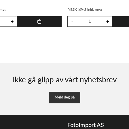
NOK
890
. mva
inkl. mva
Ikke gå glipp av vårt nyhetsbrev
Meld deg på
FotoImport AS