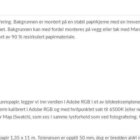
ering. Bakgrunnen er montert på en stabil papirkjerne med en innve
dbarhet. Bakgrunnen kan med fordel monteres på vegg eller tak med Ma
et av 90 % resirkulert papirmateriale.
unnspapir, legger vi inn verdien i Adobe RGB i et av bildeeksemplene
erm kalibrert i Adobe RGB og med hvitpunktet satt til 6500K (eller nø
or Map (Swatch), som ses i samme lysforhold som ved fotografering. 
apir 1,35 x 11 m. Toleransen er opptil 50 mm, dog er bredden aldri 