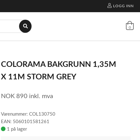
LOGG INN
0
COLORAMA BAKGRUNN 1,35M
X 11M STORM GREY
NOK
890
inkl. mva
Varenummer: COL130750
EAN: 5060101581261
1 på lager