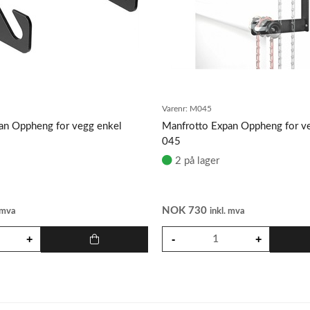
Varenr:
M045
an Oppheng for vegg enkel
Manfrotto Expan Oppheng for ve
045
2 på lager
NOK
730
. mva
inkl. mva